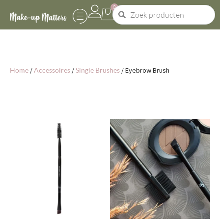
0
Home
/
Accessoires
/
Single Brushes
/ Eyebrow Brush