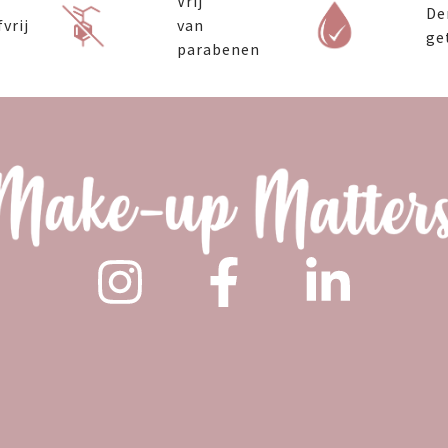
Vrij
De
vrij
van
ge
parabenen