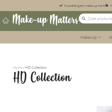
Hypoallergeen make-up merk
V
Make-Up
N
Home
/
HD Collection
HD Collection