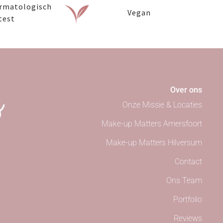
rmatologisch
Vegan
test
Over ons
Onze Missie & Locaties
Make-up Matters Amersfoort
Make-up Matters Hilversum
Contact
Ons Team
Portfolio
Reviews