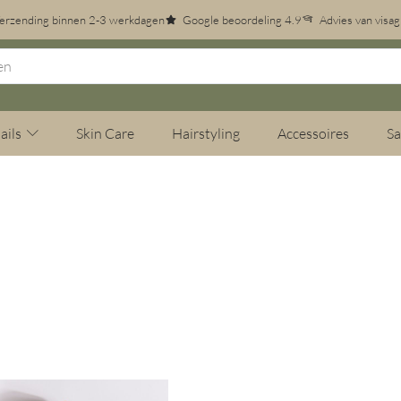
erzending binnen 2-3 werkdagen
Google beoordeling 4.9
Advies van visag
ails
Skin Care
Hairstyling
Accessoires
Sa