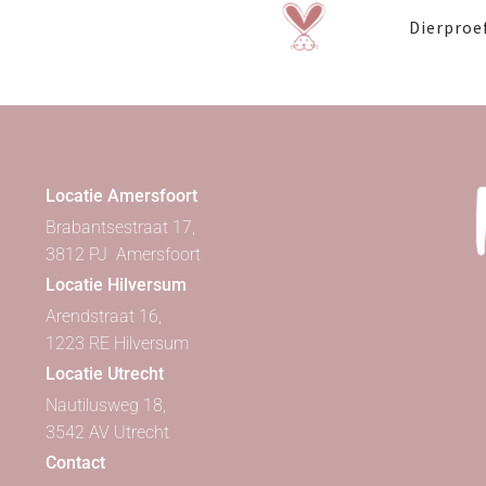
Dierproef
Locatie Amersfoort
Brabantsestraat 17,
3812 PJ Amersfoort
Locatie Hilversum
Arendstraat 16,
1223 RE Hilversum
Locatie Utrecht
Nautilusweg 18,
3542 AV Utrecht
Contact