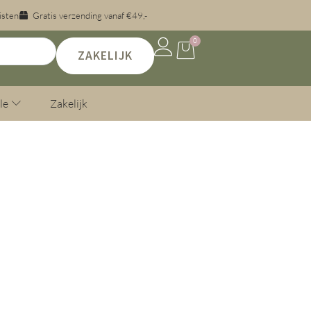
isten
Gratis verzending vanaf €49,-
0
ZAKELIJK
le
Zakelijk