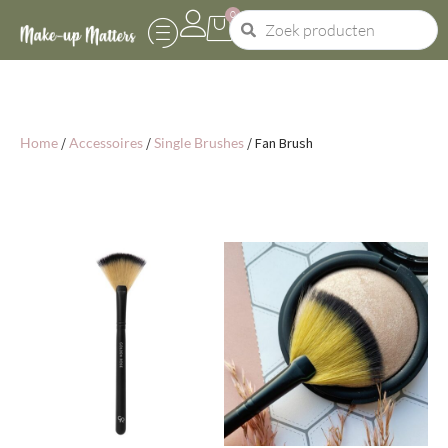
0
Home
/
Accessoires
/
Single Brushes
/ Fan Brush