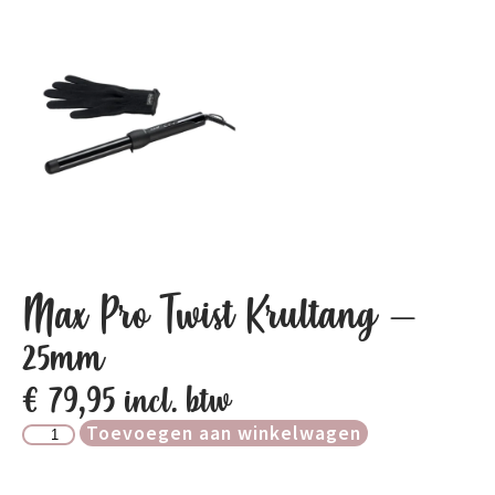
Max Pro Twist Krultang –
25mm
€
79,95
incl. btw
Toevoegen aan winkelwagen