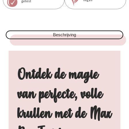
Vegan
getest
Beschrijving
Ontdek de magie
van perfecte, volle
krullen met de Max