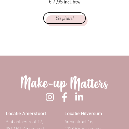
€
7,95
incl. btw
Yes please!
Locatie Amersfoort
Locatie Hilversum
Brabantsestraat 17,
Arendstraat 16,
3812 PJ Amersfoort
1223 RE Hilversum