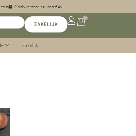
isten
Gratis verzending vanaf €49,-
0
ZAKELIJK
le
Zakelijk