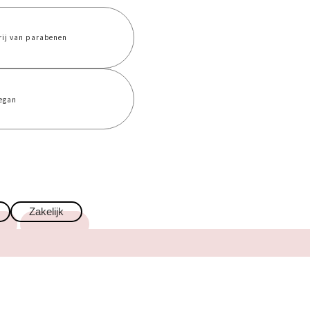
rij van parabenen
egan
Zakelijk