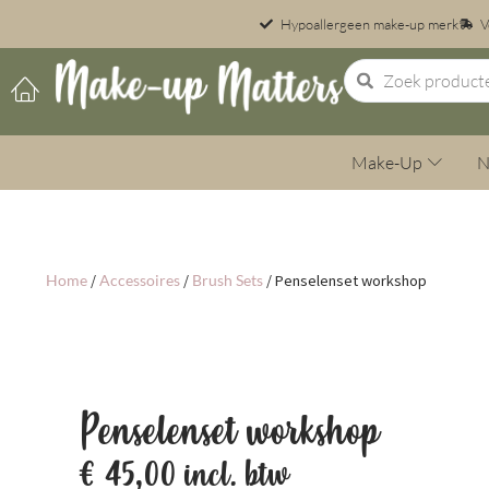
Hypoallergeen make-up merk
V
Make-Up
N
Home
/
Accessoires
/
Brush Sets
/ Penselenset workshop
Penselenset workshop
€
45,00
incl. btw