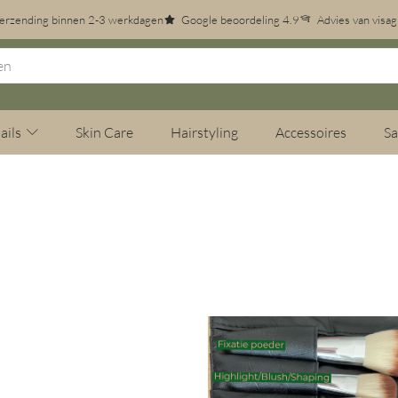
erzending binnen 2-3 werkdagen
Google beoordeling 4.9
Advies van visag
ails
Skin Care
Hairstyling
Accessoires
Sa