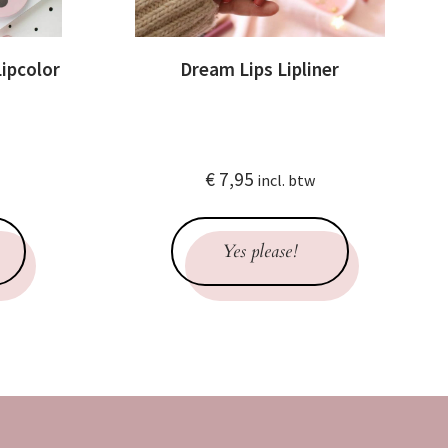
ipcolor
Dream Lips Lipliner
€
7,95
incl. btw
Yes please!