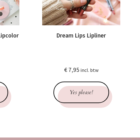
ipcolor
Dream Lips Lipliner
€
7,95
incl. btw
Yes please!