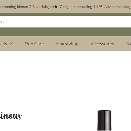
erzending binnen 2-3 werkdagen
Google beoordeling 4.9
Advies van visag
ails
Skin Care
Hairstyling
Accessoires
Sa
inous