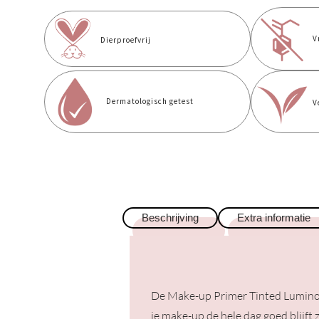
V
Dierproefvrij
Dermatologisch getest
V
Beschrijving
Extra informatie
De Make-up Primer Tinted Luminous 
je make-up de hele dag goed blijft z