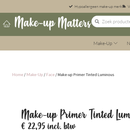
Hypoallergeen make-up merk
V
Make-Up
N
Home
/
Make-Up
/
Face
/ Make-up Primer Tinted Luminous
Make-up Primer Tinted Lum
€
22,95
incl. btw