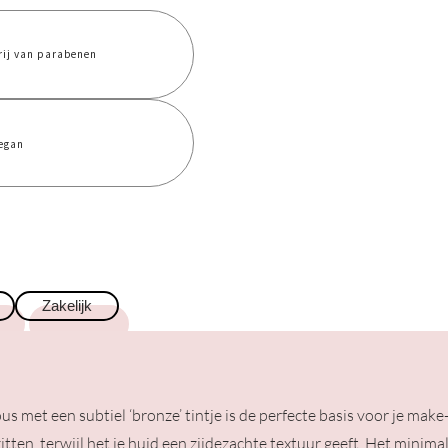
rij van parabenen
egan
Zakelijk
met een subtiel ‘bronze’ tintje is de perfecte basis voor je make
itten, terwijl het je huid een zijdezachte textuur geeft. Het minimali