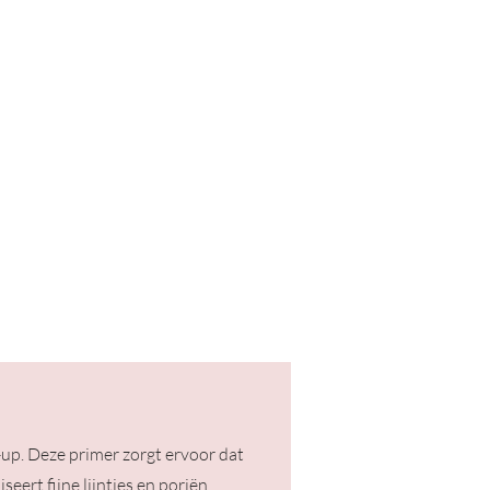
-up. Deze primer zorgt ervoor dat
seert fijne lijntjes en poriën,