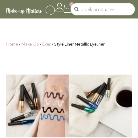
0
Home
/
Make-Up
/
Eyes
/ Style Liner Metallic Eyeliner