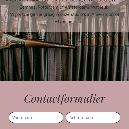
Eemnes, Rotterdam of Amsterdam? Wat leuk!
Wij ontvangen je graag in onze studio’s in Amersfoort of
Hilversum.
Contactformulier
Contact
Mobiel
Naam
Naam