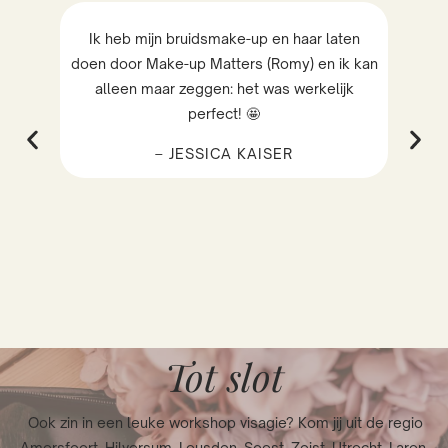
e-
Ik heb mijn bruidsmake-up en haar laten
W
doen door Make-up Matters (Romy) en ik kan
g
sen
alleen maar zeggen: het was werkelijk
Ma
ken
perfect! 🤩
te
– JESSICA KAISER
n
 ga
Tot slot
Ook zin in een leuke workshop visagie? Kom jij uit de regio
Amersfoort, Hilversum, Leusden, Soest, Zeist, Utrecht, Laren,