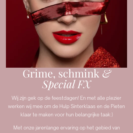
Grime, schmink
&
Special FX
Wij zijn gek op de feestdagen! En met alle plezier
werken wij mee om de Hulp Sinterklaas en de Pieten
klaar te maken voor hun belangrijke taak:)
Met onze jarenlange ervaring op het gebied van