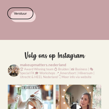
Verstuur
Volg ons op Instagram
makeupmatters.nederland
🏆 Award Winning team
💍 Bruiden | 📸 Business | 🎭
Special FX
🎓 Workshops
📍 Amersfoort | Hilversum |
Utrecht & HEEL Nederland
👇 Meer info via website