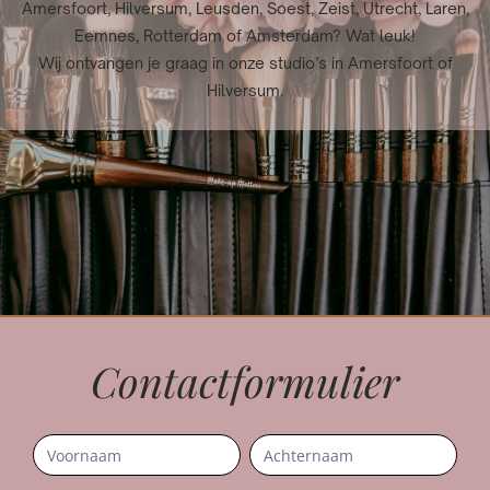
Amersfoort, Hilversum, Leusden, Soest, Zeist, Utrecht, Laren,
Eemnes, Rotterdam of Amsterdam? Wat leuk!
Wij ontvangen je graag in onze studio’s in Amersfoort of
Hilversum.
Contactformulier
Contact
Mobiel
Naam
Naam