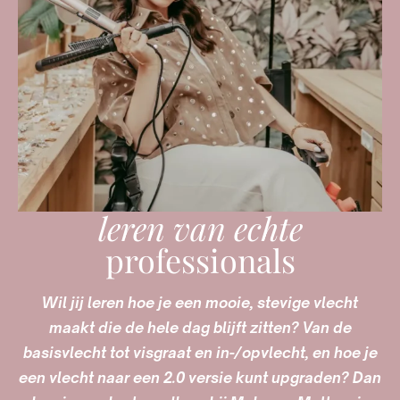
leren van echte
professionals
Wil jij leren hoe je een mooie, stevige vlecht
maakt die de hele dag blijft zitten? Van de
basisvlecht tot visgraat en in-/opvlecht, en hoe je
een vlecht naar een 2.0 versie kunt upgraden? Dan