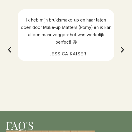
e-
Ik heb mijn bruidsmake-up en haar laten
W
doen door Make-up Matters (Romy) en ik kan
g
sen
alleen maar zeggen: het was werkelijk
Ma
ken
perfect! 🤩
te
– JESSICA KAISER
n
 ga
FAQ'S