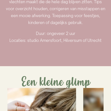
vlechten maakt die de hele dag blijven zitten. Tips
voor overzicht houden, corrigeren van misstappen en
een mooie afwerking. Toepassing voor feestjes,
kinderen of dagelijks gebruik.
Duur: ongeveer 2 uur
Locaties: studio Amersfoort, Hilversum of Utrecht
Een kleine glimp