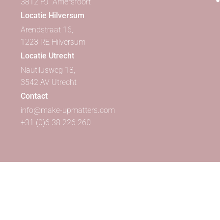
3812 PJ Amersfoort
Locatie Hilversum
Arendstraat 16,
1223 RE Hilversum
Locatie Utrecht
Nautilusweg 18,
3542 AV Utrecht
Contact
info@make-upmatters.com
+31 (0)6 38 226 260