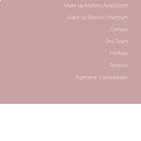
Make-up Matters Amersfoort
Make-up Matters Hilversum
Contact
Ons Team
Portfolio
Reviews
Algemene Voorwaarden