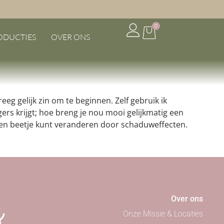
e je echt
0
ODUCTIES
OVER ONS
eeg gelijk zin om te beginnen. Zelf gebruik ik
ers krijgt; hoe breng je nou mooi gelijkmatig een
een beetje kunt veranderen door schaduweffecten.
Over ons
Onze Missie & Locaties