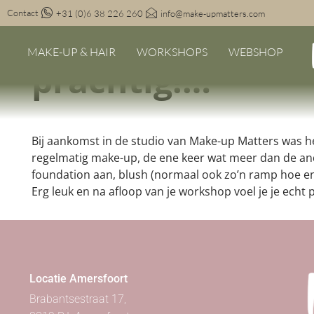
Contact
+31 (0)6 38 226 260
info@make-upmatters.com
“…na afloop van 
MAKE-UP & HAIR
WORKSHOPS
WEBSHOP
prachtig!…”
Bij aankomst in de studio van Make-up Matters was het 
regelmatig make-up, de ene keer wat meer dan de ande
foundation aan, blush (normaal ook zo’n ramp hoe e
Erg leuk en na afloop van je workshop voel je je echt 
Locatie Amersfoort
Brabantsestraat 17,